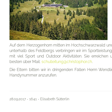
Auf dem Herzogenhorn mitten im Hochschwarzwald und 
unterhalb des Feldbergs verbringen wir im Sportleistu
mit viel Sport und Outdoor Aktivitäten. Sie erreichen 
besten über Mail:
schulleitung@christophor.ch
.
Die Eltern bitten wir in dringenden Fällen Herrn Wendl
Handynummer anzurufen.
28.09.2017 - 16:41 - Elisabeth Sütterlin