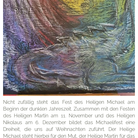
Kontakt
Nicht zufällig steht das Fest des Heiligen Michael am
Beginn der dunklen Jahreszeit. Zusammen mit den Festen
des Heiligen Martin am 11. November und des Heiligen
Nikolaus am 6. Dezember bildet das Michaelifest eine
Dreiheit, die uns auf Weihnachten zuführt. Der Heilige
Michael steht hierbei für den Mut, der Heilige Martin für das