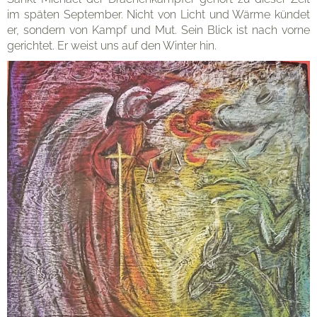
Pädagogik
im späten September. Nicht von Licht und Wärme kündet
er, sondern von Kampf und Mut. Sein Blick ist nach vorne
gerichtet. Er weist uns auf den Winter hin.
Unterricht
Eltern
Organisation