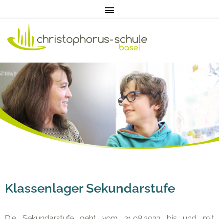
Home
Aktuell
Pädagogik
Unterricht
Klassenlager Sekundarstufe
Eltern
Die Sekundarstufe geht vom 21.08.2023 bis und mit