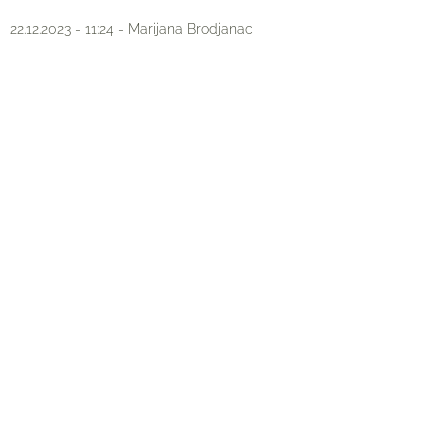
22.12.2023 - 11:24 - Marijana Brodjanac