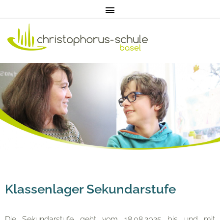
Home
Aktuell
Pädagogik
Unterricht
Klassenlager Sekundarstufe
Eltern
Die Sekundarstufe geht vom 18.08.2025 bis und mit