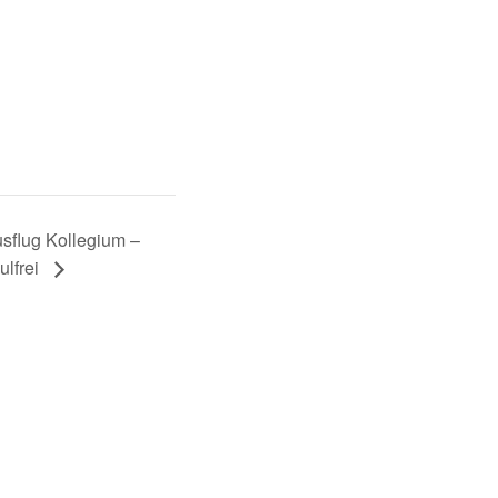
sflug Kollegium –
ulfrei