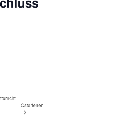
schluss
terricht
Osterferien