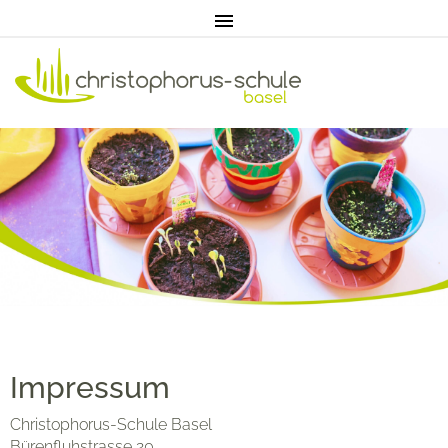
Home
Aktuell
Pädagogik
Unterricht
Impressum
Christophorus-Schule Basel
Eltern
Bürenfluhstrasse 20