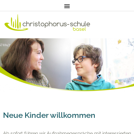
Home
Aktuell
Pädagogik
Unterricht
Neue Kinder willkommen
Ab sofort führen wir Aufnahmegespräche mit interessierten