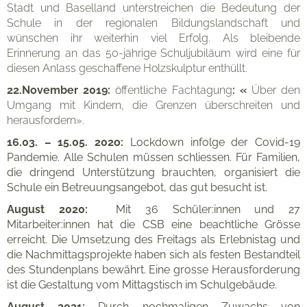
Stadt und Baselland unterstreichen die Bedeutung der
Schule in der regionalen Bildungslandschaft und
wünschen ihr weiterhin viel Erfolg. Als bleibende
Erinnerung an das 50-jährige Schuljubiläum wird eine für
diesen Anlass geschaffene Holzskulptur enthüllt.
22.November 2019:
öffentliche Fachtagung
: «
Über den
Umgang mit Kindern, die Grenzen überschreiten und
herausfordern».
16.03. – 15.05. 202o:
Lockdown infolge der Covid-19
Pandemie. Alle Schulen müssen schliessen. Für Familien,
die dringend Unterstützung brauchten, organisiert die
Schule ein Betreuungsangebot, das gut besucht ist.
August 2020:
Mit 36 Schüler:innen und 27
Mitarbeiter:innen hat die CSB eine beachtliche Grösse
erreicht. Die Umsetzung des Freitags als Erlebnistag und
die Nachmittagsprojekte haben sich als festen Bestandteil
des Stundenplans bewährt. Eine grosse Herausforderung
ist die Gestaltung vom Mittagstisch im Schulgebäude.
August 2021:
Durch nochmaligen Zuwachs von